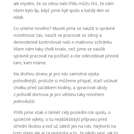
ale myslím, že za celou naši třídu můžu říct, že nám
všem bylo líp, když jsme byli spolu a každý den se
vídali.
Co umíme nového? Museli jsme se naučit si správně
rozvrhnout čas, naučit se pracovat se zdroji a
dennodenně kontrolovat naši e-mailovou schránku.
Všem nám taky chvíli trvalo, než jsme se naučili
správně pracovat na počítači a vše odevzdávat přesně
tam, kam máme.
Na druhou stranu je pro nás samotná výuka
pohodlnější, protože si můžeme přispat, stačí vstávat
chvilku před začátkem hodiny, a zpracovat úkoly
z pohodlí domova je pro většinu taky mnohem
jednodušší.
Přišli jsme však o téměř celý poslední rok spolu, o
společné výlety, o tu nejdůležitější přípravu před
střední školou a teď už záleží jen na nás. Nejhorší na
tom všem ale je ta nejistota a to, že nikdo neví, jak to