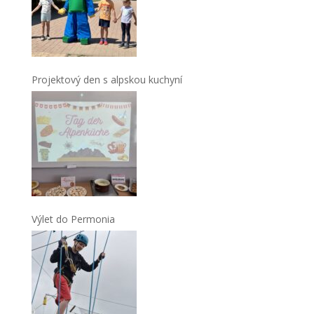
Projektový den s alpskou kuchyní
Výlet do Permonia