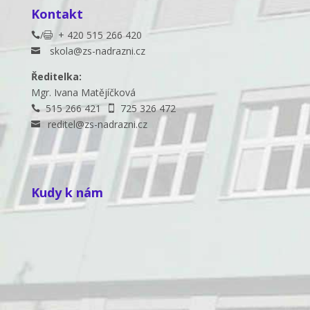
Kontakt
/
+ 420 515 266 420


skola@zs-nadrazni.cz

Ředitelka:
Mgr. Ivana Matějíčková
515 266 421
725 326 472


reditel@zs-nadrazni.cz

Kudy k nám