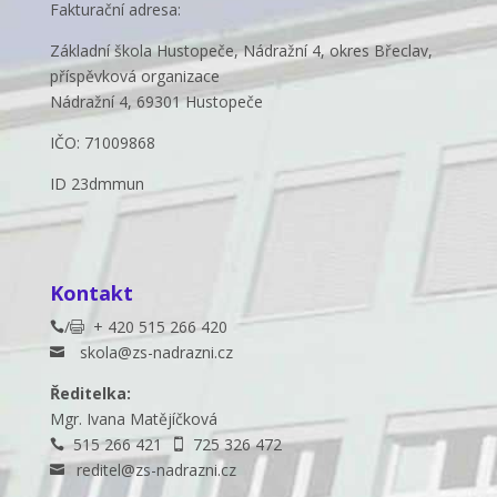
Fakturační adresa:
Základní škola Hustopeče, Nádražní 4, okres Břeclav,
příspěvková organizace
Nádražní 4, 69301 Hustopeče
IČO: 71009868
ID 23dmmun
Kontakt
/
+ 420 515 266 420


skola@zs-nadrazni.cz

Ředitelka:
Mgr. Ivana Matějíčková
515 266 421
725 326 472


reditel@zs-nadrazni.cz
