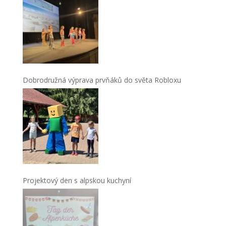
Dobrodružná výprava prvňáků do světa Robloxu
Projektový den s alpskou kuchyní