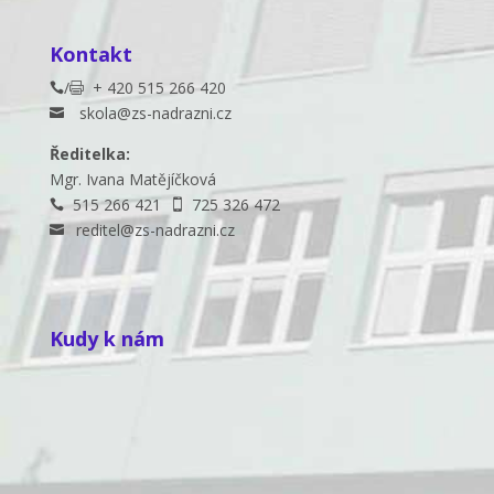
Kontakt
/
+ 420 515 266 420


skola@zs-nadrazni.cz

Ředitelka:
Mgr. Ivana Matějíčková
515 266 421
725 326 472


reditel@zs-nadrazni.cz

Kudy k nám