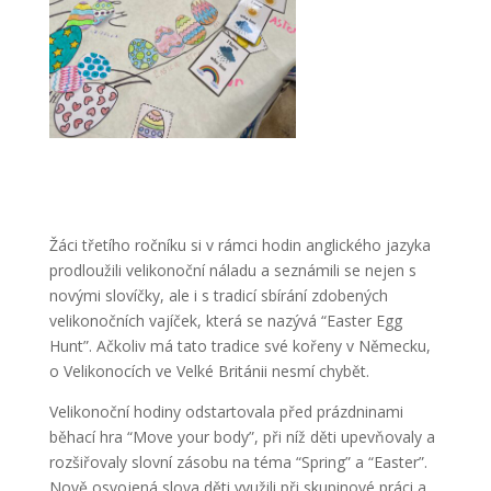
Žáci třetího ročníku si v rámci hodin anglického jazyka
prodloužili velikonoční náladu
a seznámili se nejen s
novými slovíčky, ale i s tradicí sbírání zdobených
velikonočních vajíček, která se nazývá “Easter Egg
Hunt”. Ačkoliv má tato tradice své kořeny v Německu,
o Velikonocích ve Velké Británii nesmí chybět.
Velikonoční hodiny odstartovala před prázdninami
běhací hra “Move your body”, při níž děti upevňovaly a
rozšiřovaly slovní zásobu na téma “Spring” a “Easter”.
Nově osvojená slova děti využili při skupinové práci a