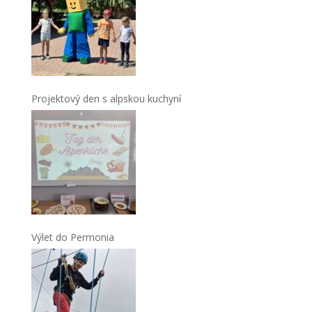
Projektový den s alpskou kuchyní
Výlet do Permonia