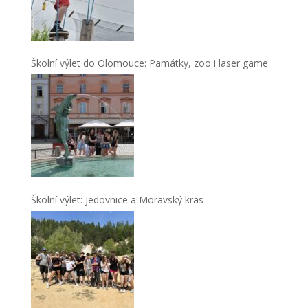
Školní výlet do Olomouce: Památky, zoo i laser game
Školní výlet: Jedovnice a Moravský kras