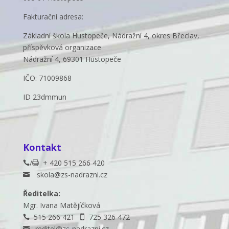
Fakturační adresa:
Základní škola Hustopeče, Nádražní 4, okres Břeclav,
příspěvková organizace
Nádražní 4, 69301 Hustopeče
IČO: 71009868
ID 23dmmun
Kontakt
/
+ 420 515 266 420


skola@zs-nadrazni.cz

Ředitelka:
Mgr. Ivana Matějíčková
515 266 421
725 326 472


reditel@zs-nadrazni.cz
