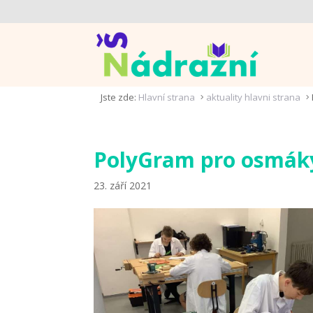
Jste zde:
Hlavní strana
aktuality hlavni strana
5
5
PolyGram pro osmák
23. září 2021