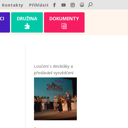
Kontakty
Přihlásit
CI
DRUŽINA
DOKUMENTY

i
Loučení s deváťáky a
předávání vysvědčení