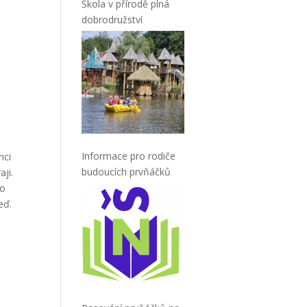
Škola v přírodě plná
dobrodružství
Informace pro rodiče
mci
budoucích prvňáčků
ji.
ro
eď.
i