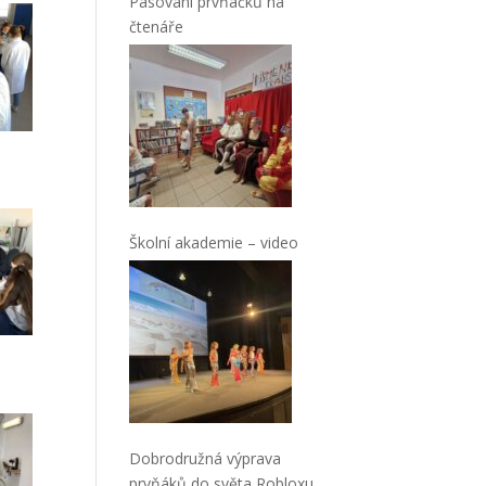
Pasování prvňáčků na
čtenáře
Školní akademie – video
Dobrodružná výprava
prvňáků do světa Robloxu