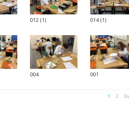
012 (1)
014 (1)
004
001
1
2
Da