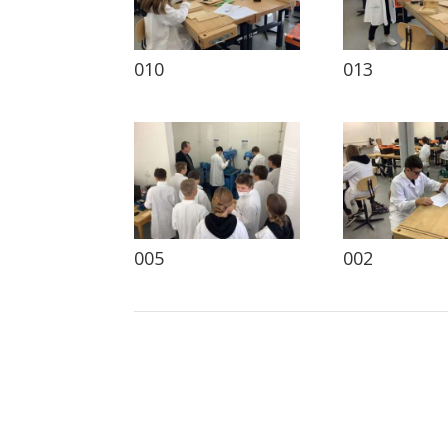
010
013
005
002