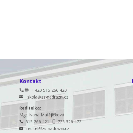
Kontakt
/
+ 420 515 266 420


skola@zs-nadrazni.cz

Ředitelka:
Mgr. Ivana Matějíčková
515 266 421
725 326 472


reditel@zs-nadrazni.cz
