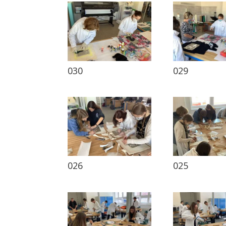
030
029
026
025