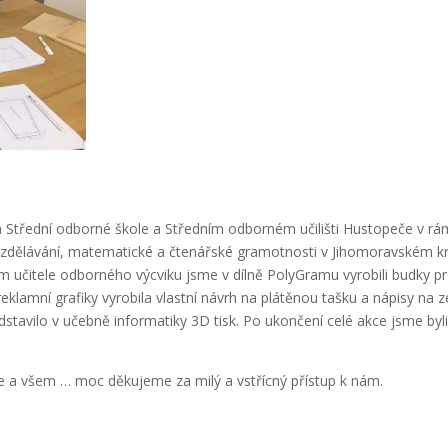
 na Střední odborné škole a Středním odborném učilišti Hustopeče v rá
zdělávání, matematické a čtenářské gramotnosti v Jihomoravském kra
m učitele odborného výcviku jsme v dílně PolyGramu vyrobili budky p
eklamní grafiky vyrobila vlastní návrh na plátěnou tašku a nápisy na z
stavilo v učebně informatiky 3D tisk. Po ukončení celé akce jsme byl
ce a všem … moc děkujeme za milý a vstřícný přístup k nám.