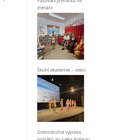
Pasování prvňáčků na
čtenáře
Školní akademie – video
Dobrodružná výprava
prvňáků do světa Robloxu