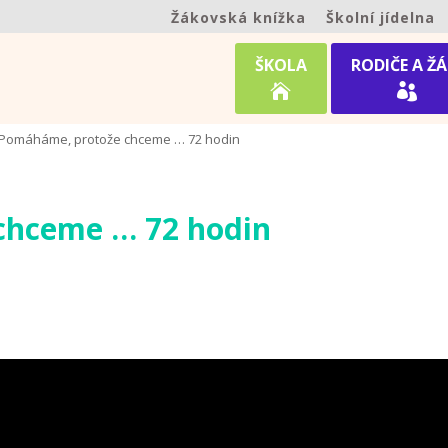
Žákovská knížka
Školní jídelna
ŠKOLA
RODIČE A ŽÁ


Pomáháme, protože chceme … 72 hodin
chceme … 72 hodin