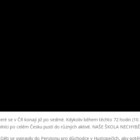
které se v ČR konají již po sedmé. Kdykoliv během těchto 72 hodin (10.
volníci po celém Česku pustí do různých aktivit. NAŠE ŠKOLA NECHYB
ěti se vypravily do Penzionu pro důchodce v Hustopečích, aby potěš