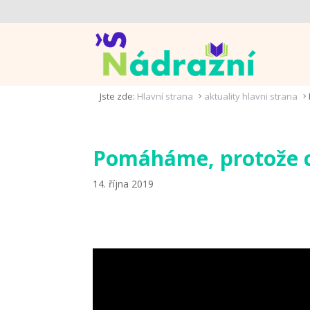
Jste zde:
Hlavní strana
aktuality hlavni strana
5
5
Pomáháme, protože 
14. října 2019