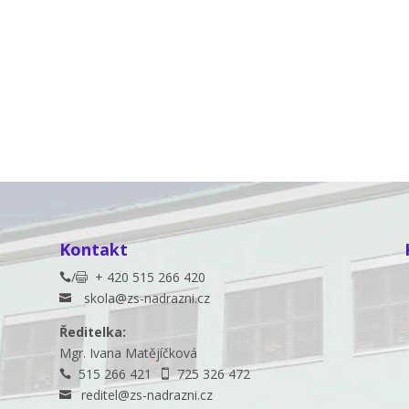
Kontakt
/
+ 420 515 266 420


skola@zs-nadrazni.cz

Ředitelka:
Mgr. Ivana Matějíčková
515 266 421
725 326 472


reditel@zs-nadrazni.cz
