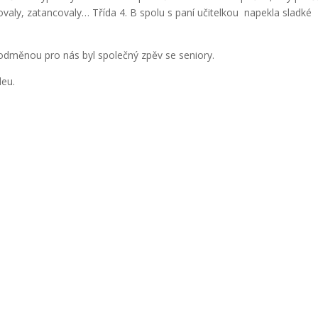
ovaly, zatancovaly… Třída 4. B spolu s paní učitelkou napekla sladké
 odměnou pro nás byl společný zpěv se seniory.
deu.