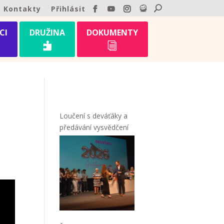
Kontakty
Přihlásit
CI
DRUŽINA
DOKUMENTY

i
Loučení s deváťáky a
předávání vysvědčení