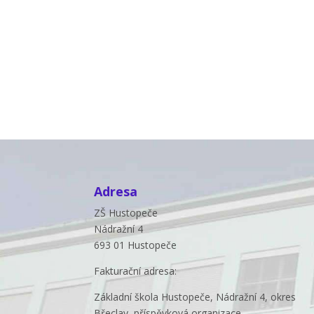
Adresa
ZŠ Hustopeče
Nádražní 4
693 01 Hustopeče
Fakturační adresa:
Základní škola Hustopeče, Nádražní 4, okres
Břeclav, příspěvková organizace