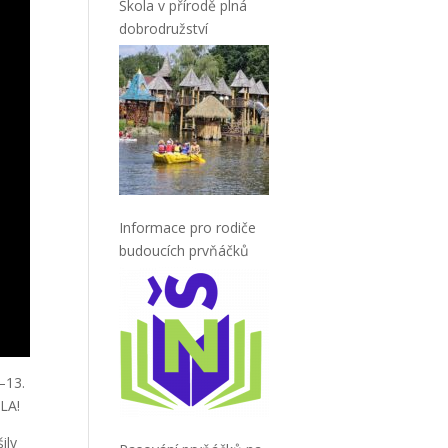
Škola v přírodě plná
dobrodružství
Informace pro rodiče
budoucích prvňáčků
–13.
ĚLA!
ily