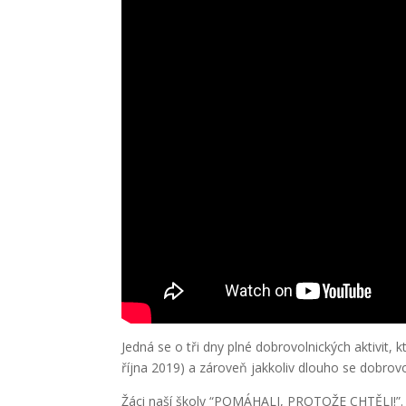
Jedná se o tři dny plné dobrovolnických aktivit, 
října 2019) a zároveň jakkoliv dlouho se dobro
Žáci naší školy “POMÁHALI, PROTOŽE CHTĚLI!”. D