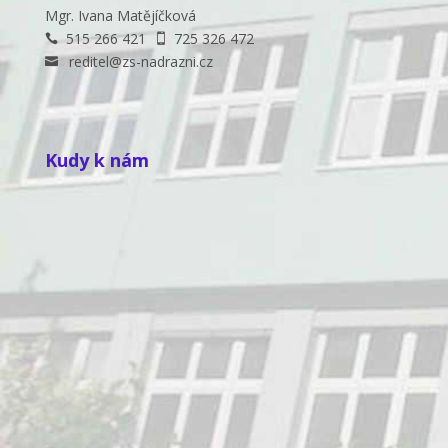
Mgr. Ivana Matějíčková
515 266 421
725 326 472


reditel@zs-nadrazni.cz

Kudy k nám