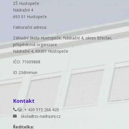
ZŠ Hustopeče
Nádražní 4
693 01 Hustopeče
Fakturační adresa:
Základní škola Hustopeče, Nádražní 4, okres Břeclav,
příspěvková organizace
Nádražní 4, 69301 Hustopeče
IČO: 71009868
ID 23dmmun
Kontakt
/
+ 420 515 266 420


skola@zs-nadrazni.cz

Ředitelka: