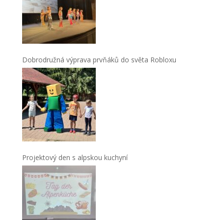
Dobrodružná výprava prvňáků do světa Robloxu
Projektový den s alpskou kuchyní