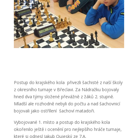
Postup do krajského kola přivezli šachisté z naší školy
z okresního turnaje v Břeclavi. Za Nádražku bojovaly
hned dva týmy složené převážně z žáků 2. stupně.
Mladší ale rozhodně nebyli do počtu a nad šachovnicí
bojovali jako ostřílení šachoví matadoři.
Vybojované 1. místo a postup do krajského kola
okořenilo ještě i ocenění pro nejlepšího hráče turnaje,
které si odnesl Jakub Oujeský ze 7.A.