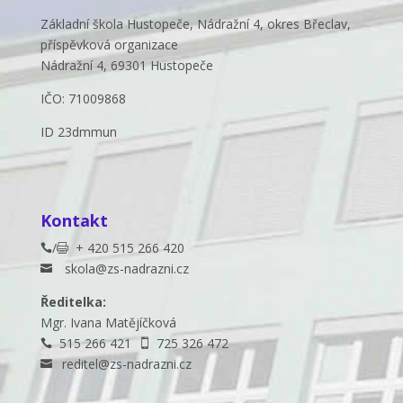
Základní škola Hustopeče, Nádražní 4, okres Břeclav,
příspěvková organizace
Nádražní 4, 69301 Hustopeče
IČO: 71009868
ID 23dmmun
Kontakt
/
+ 420 515 266 420


skola@zs-nadrazni.cz

Ředitelka:
Mgr. Ivana Matějíčková
515 266 421
725 326 472


reditel@zs-nadrazni.cz
