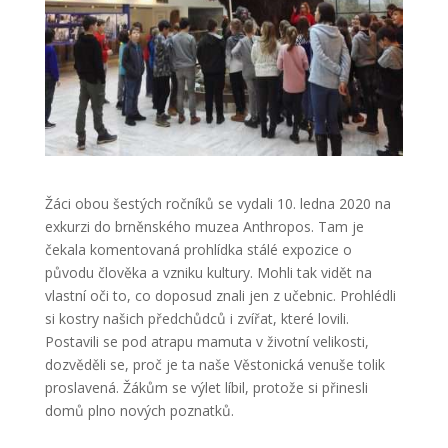
Žáci obou šestých ročníků se vydali 10. ledna 2020 na
exkurzi do brněnského muzea Anthropos. Tam je
čekala komentovaná prohlídka stálé expozice o
původu člověka a vzniku kultury. Mohli tak vidět na
vlastní oči to, co doposud znali jen z učebnic. Prohlédli
si kostry našich předchůdců i zvířat, které lovili.
Postavili se pod atrapu mamuta v životní velikosti,
dozvěděli se, proč je ta naše Věstonická venuše tolik
proslavená. Žákům se výlet líbil, protože si přinesli
domů plno nových poznatků.