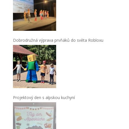
Dobrodružná výprava prvňáků do světa Robloxu
Projektový den s alpskou kuchyní