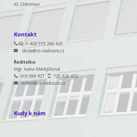
ID 23dmmun
Kontakt
/
+ 420 515 266 420


skola@zs-nadrazni.cz

Ředitelka:
Mgr. Ivana Matějíčková
515 266 421
725 326 472


reditel@zs-nadrazni.cz

Kudy k nám