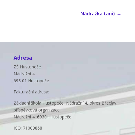
Nádražka tančí
→
Adresa
ZŠ Hustopeče
Nádražní 4
693 01 Hustopeče
Fakturační adresa:
Základní škola Hustopeče, Nádražní 4, okres Břeclav,
příspěvková organizace
Nádražní 4, 69301 Hustopeče
IČO: 71009868