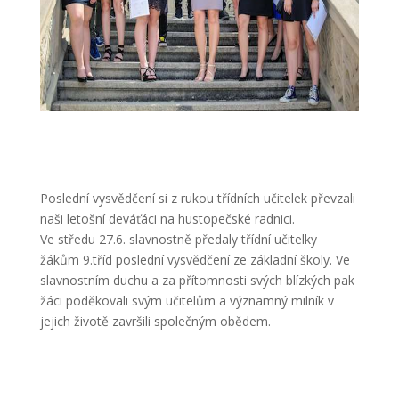
Poslední vysvědčení si z rukou třídních učitelek převzali
naši letošní deváťáci na hustopečské radnici.
Ve středu 27.6. slavnostně předaly třídní učitelky
žákům 9.tříd poslední vysvědčení ze základní školy. Ve
slavnostním duchu a za přítomnosti svých blízkých pak
žáci poděkovali svým učitelům a významný milník v
jejich životě završili společným obědem.