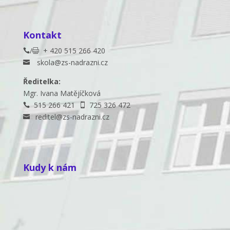
Kontakt
/
+ 420 515 266 420


skola@zs-nadrazni.cz

Ředitelka:
Mgr. Ivana Matějíčková
515 266 421
725 326 472


reditel@zs-nadrazni.cz

Kudy k nám