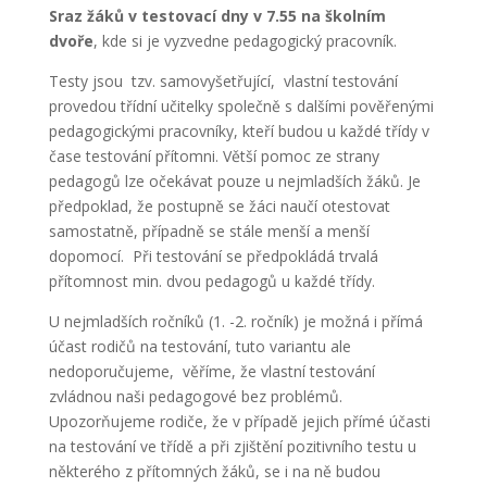
Sraz žáků v testovací dny v 7.55 na školním
dvoře
, kde si je vyzvedne pedagogický pracovník.
Testy jsou tzv. samovyšetřující, vlastní testování
provedou třídní učitelky společně s dalšími pověřenými
pedagogickými pracovníky, kteří budou u každé třídy v
čase testování přítomni. Větší pomoc ze strany
pedagogů lze očekávat pouze u nejmladších žáků. Je
předpoklad, že postupně se žáci naučí otestovat
samostatně, případně se stále menší a menší
dopomocí. Při testování se předpokládá trvalá
přítomnost min. dvou pedagogů u každé třídy.
U nejmladších ročníků (1. -2. ročník) je možná i přímá
účast rodičů na testování, tuto variantu ale
nedoporučujeme, věříme, že vlastní testování
zvládnou naši pedagogové bez problémů.
Upozorňujeme rodiče, že v případě jejich přímé účasti
na testování ve třídě a při zjištění pozitivního testu u
některého z přítomných žáků, se i na ně budou