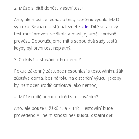
2. Může si dítě donést vlastní test?
Ano, ale musí se jednat o test, kterému vydalo MZD
výjimku. Seznam testů naleznete
zde
. Dítě si takový
test musí provést ve škole a musí jej umět správně
provést. Doporučujeme mít s sebou dvě sady testů,
kdyby byl první test neplatný.
3. Co když testování odmítneme?
Pok
ud zákonný zástupce nesouhlasí s testováním, žák
zůstává doma, bez nároku na distanční výuku, jakoby
byl nemocen (rodič omlouvá jako nemoc).
4. Může rodič pomoci dítěti s testováním?
Ano, ale pouze u žáků 1. a 2. tříd. Testování bude
provedeno v jiné místnosti než budou ostatní děti.