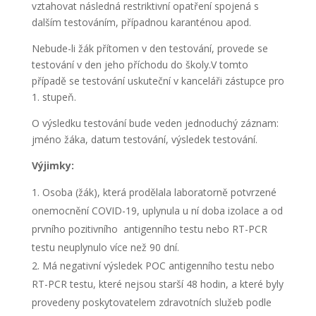
vztahovat následná restriktivní opatření spojená s
dalším testováním, případnou karanténou apod.
Nebude-li žák přítomen v den testování, provede se
testování v den jeho příchodu do školy.
V tomto
případě se testování uskuteční v kanceláři zástupce pro
1. stupeň.
O výsledku testování bude veden jednoduchý záznam:
jméno žáka, datum testování, výsledek testování.
Výjimky:
Osoba (žák), která prodělala laboratorně potvrzené
onemocnění COVID-19, uplynula u ní doba izolace a od
prvního pozitivního antigenního testu nebo RT-PCR
testu neuplynulo více než 90 dní.
Má negativní výsledek POC antigenního testu nebo
RT-PCR testu, které nejsou starší 48 hodin, a které byly
provedeny poskytovatelem zdravotních služeb podle