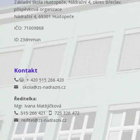
Základní škola Hustopeče, Nádražní 4, okres Břeclav,
příspěvková organizace
Nádražní 4, 69301 Hustopeče
IČO: 71009868
ID 23dmmun
Kontakt
/
+ 420 515 266 420


skola@zs-nadrazni.cz

Ředitelka:
Mgr. Ivana Matějíčková
515 266 421
725 326 472


reditel@zs-nadrazni.cz
