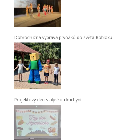
Dobrodružná výprava prvňáků do světa Robloxu
Projektový den s alpskou kuchyní