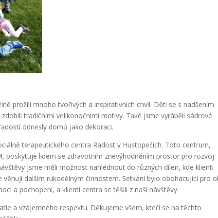
ě prožili mnoho tvořivých a inspirativních chvil. Děti se s nadšením
 zdobili tradičními velikonočními motivy. Také jsme vyráběli sádrové
 s radostí odnesly domů jako dekoraci.
ociálně terapeutického centra Radost v Hustopečích. Toto centrum,
, poskytuje lidem se zdravotním znevýhodněním prostor pro rozvoj
ávštěvy jsme měli možnost nahlédnout do různých dílen, kde klienti
e věnují dalším rukodělným činnostem. Setkání bylo obohacující pro 
i a pochopení, a klienti centra se těšili z naší návštěvy.
tie a vzájemného respektu. Děkujeme všem, kteří se na těchto