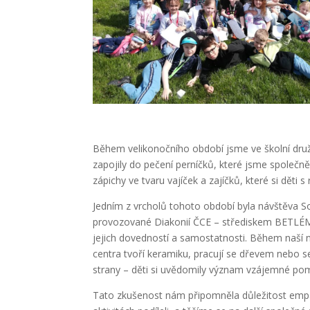
Během velikonočního období jsme ve školní družin
zapojily do pečení perníčků, které jsme společně
zápichy ve tvaru vajíček a zajíčků, které si děti
Jedním z vrcholů tohoto období byla návštěva S
provozované Diakonií ČCE – střediskem BETLÉM
jejich dovedností a samostatnosti. Během naší n
centra tvoří keramiku, pracují se dřevem nebo s
strany – děti si uvědomily význam vzájemné pomoc
Tato zkušenost nám připomněla důležitost empa