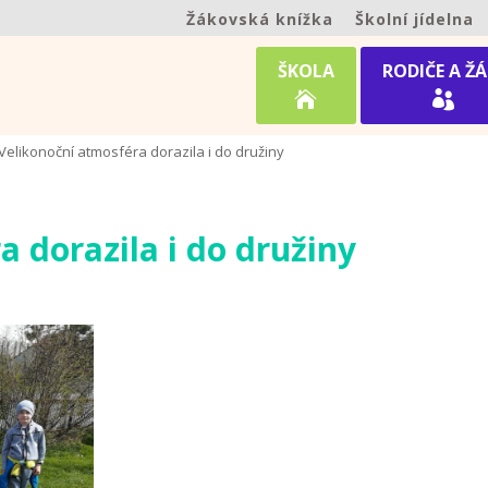
Žákovská knížka
Školní jídelna
ŠKOLA
RODIČE A ŽÁ


Velikonoční atmosféra dorazila i do družiny
 dorazila i do družiny