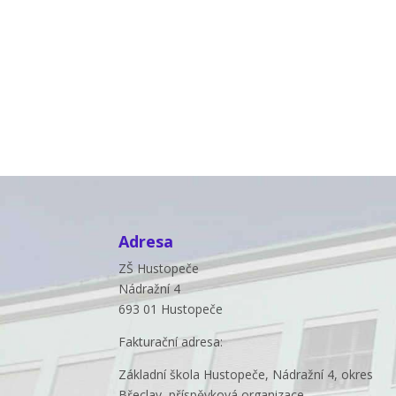
Adresa
ZŠ Hustopeče
Nádražní 4
693 01 Hustopeče
Fakturační adresa:
Základní škola Hustopeče, Nádražní 4, okres
Břeclav, příspěvková organizace