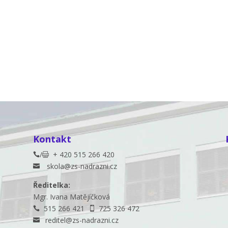
Kontakt
/
+ 420 515 266 420


skola@zs-nadrazni.cz

Ředitelka:
Mgr. Ivana Matějíčková
515 266 421
725 326 472


reditel@zs-nadrazni.cz
