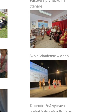
Pasování prvňáčků na
čtenáře
Školní akademie – video
Dobrodružná výprava
prvňáků do světa Robloxu