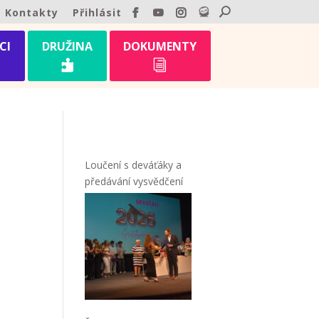
Kontakty
Přihlásit
CI
DRUŽINA
DOKUMENTY

i
Loučení s deváťáky a
předávání vysvědčení