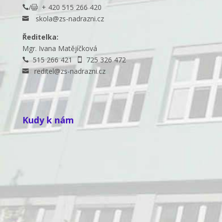
/
+ 420 515 266 420


skola@zs-nadrazni.cz

Ředitelka:
Mgr. Ivana Matějíčková
515 266 421
725 326 472


reditel@zs-nadrazni.cz

Kudy k nám