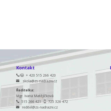
Kontakt
/
+ 420 515 266 420


skola@zs-nadrazni.cz

Ředitelka:
Mgr. Ivana Matějíčková
515 266 421
725 326 472


reditel@zs-nadrazni.cz
