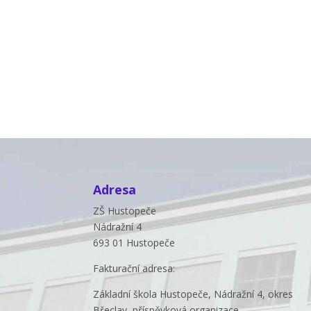
Adresa
ZŠ Hustopeče
Nádražní 4
693 01 Hustopeče
Fakturační adresa:
Základní škola Hustopeče, Nádražní 4, okres
Břeclav, příspěvková organizace