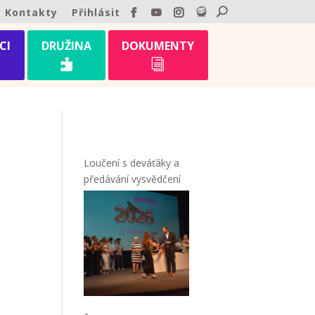
Kontakty
Přihlásit
CI
DRUŽINA
DOKUMENTY

i
Loučení s deváťáky a
předávání vysvědčení