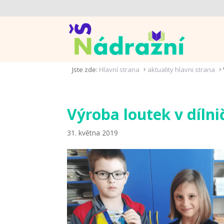
Jste zde:
Hlavní strana
aktuality hlavni strana
5
5
Výroba loutek v díln
31. května 2019