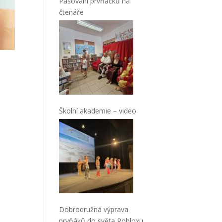
Pasování prvňáčků na
čtenáře
Školní akademie – video
Dobrodružná výprava
prvňáků do světa Robloxu