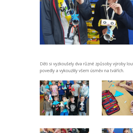
Děti si vyzkoušely dva různé způsoby výroby lo
povedly a vykouzlily všem úsměv na tvářích.