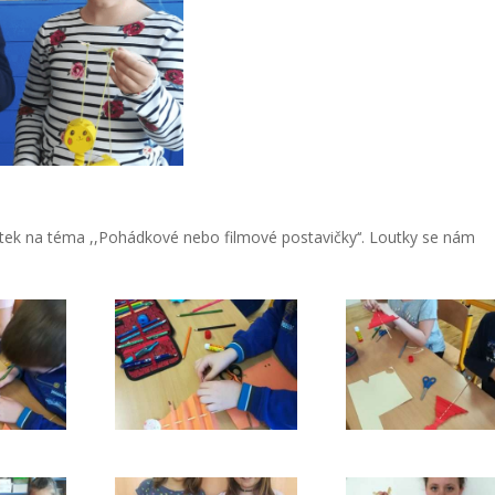
utek na téma ,,Pohádkové nebo filmové postavičky‘‘. Loutky se nám