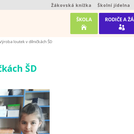
Žákovská knížka
Školní jídelna
ŠKOLA
RODIČE A ŽÁ


Výroba loutek v dílničkách ŠD
ičkách ŠD