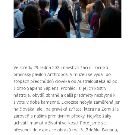
Ve středu 29. ledna 2025 navštívili žáci 6. ročníků
brněnský pavilon Anthropos. V muzeu se vydali po
stopách předchůdců člověka od Australopitéka až po
Homo Sapiens Sapiens. Prohlédli si jejich kostry,
nástroje, obydlí, zbraně a další předměty nezbytné k
životu v době kamenné. Expozice nebyla zaměřená jen
na člověka, ale i na pravěká zvířata, která na Zemi žila
zároveň s našimi primitivními předky. Nejvíce žáky
uchvátil mamut v životní velikosti. Poté jsme se
přesunuli do expozice obrazů malíře Zdeňka Buriana,