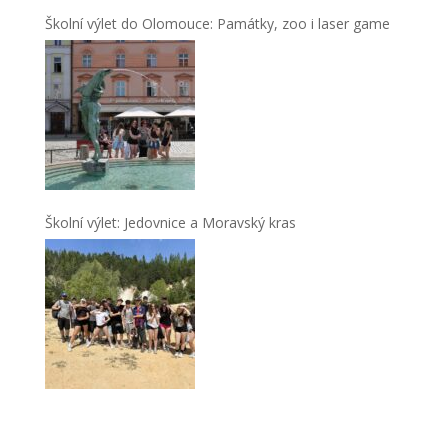
Školní výlet do Olomouce: Památky, zoo i laser game
Školní výlet: Jedovnice a Moravský kras