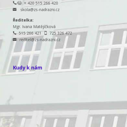
/
+ 420 515 266 420


skola@zs-nadrazni.cz

Ředitelka:
Mgr. Ivana Matějíčková
515 266 421
725 326 472


reditel@zs-nadrazni.cz

Kudy k nám