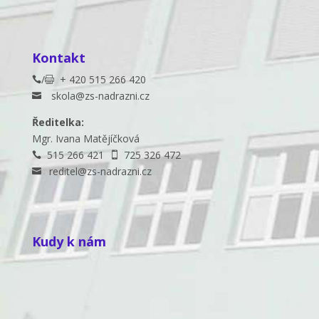
Kontakt
/
+ 420 515 266 420


skola@zs-nadrazni.cz

Ředitelka:
Mgr. Ivana Matějíčková
515 266 421
725 326 472


reditel@zs-nadrazni.cz

Kudy k nám