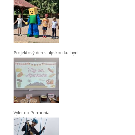
Projektový den s alpskou kuchyní
Výlet do Permonia