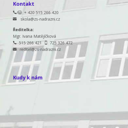
Kontakt
/
+ 420 515 266 420


skola@zs-nadrazni.cz

Ředitelka:
Mgr. Ivana Matějíčková
515 266 421
725 326 472


reditel@zs-nadrazni.cz

Kudy k nám