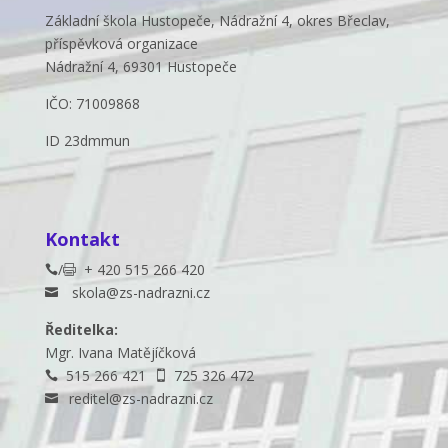
Základní škola Hustopeče, Nádražní 4, okres Břeclav,
příspěvková organizace
Nádražní 4, 69301 Hustopeče
IČO: 71009868
ID 23dmmun
Kontakt
/
+ 420 515 266 420


skola@zs-nadrazni.cz

Ředitelka:
Mgr. Ivana Matějíčková
515 266 421
725 326 472


reditel@zs-nadrazni.cz
