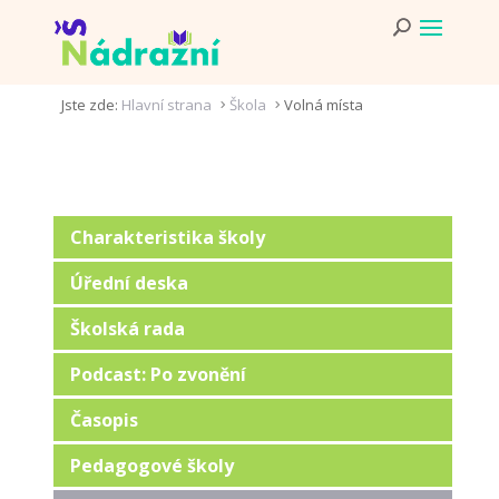
Jste zde:
Hlavní strana
Škola
Volná místa
5
5
Charakteristika školy
Úřední deska
Školská rada
Podcast: Po zvonění
Časopis
Pedagogové školy