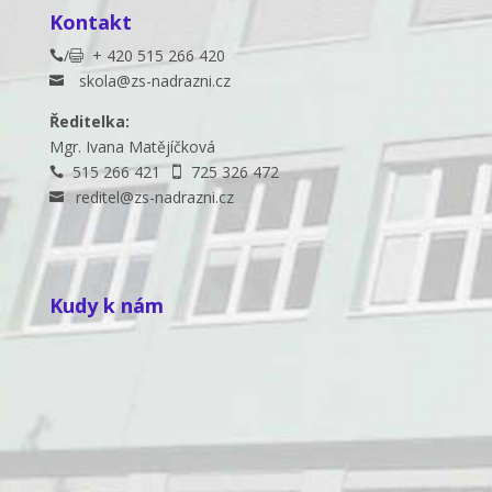
Kontakt
/
+ 420 515 266 420


skola@zs-nadrazni.cz

Ředitelka:
Mgr. Ivana Matějíčková
515 266 421
725 326 472


reditel@zs-nadrazni.cz

Kudy k nám