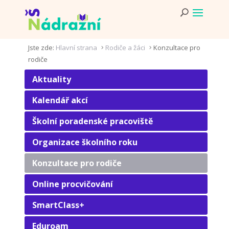
Jste zde:
Hlavní strana
Rodiče a žáci
Konzultace pro
5
5
rodiče
Aktuality
Kalendář akcí
Školní poradenské pracoviště
Organizace školního roku
Konzultace pro rodiče
Online procvičování
SmartClass+
Eduroam